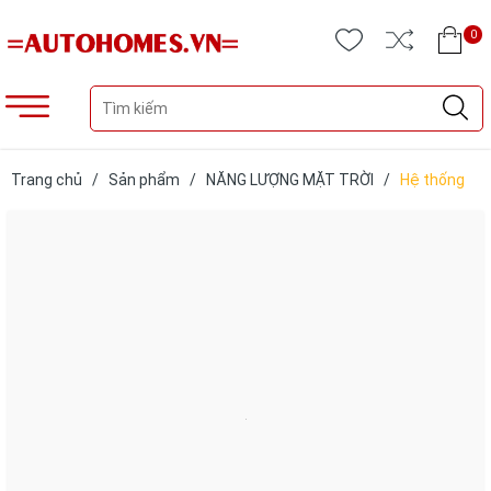
0
Trang chủ
/
Sản phẩm
/
NĂNG LƯỢNG MẶT TRỜI
/
Hệ thống
điện NLMT trọn gói