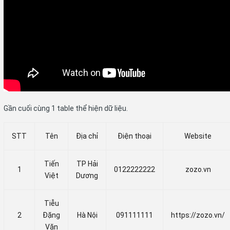
Gần cuối cùng 1 table thể hiện dữ liệu.
STT
Tên
Địa chỉ
Điện thoại
Website
Tiến
TP Hải
1
0122222222
zozo.vn
Việt
Dương
Tiễu
2
Đặng
Hà Nội
091111111
https://zozo.vn/
Văn