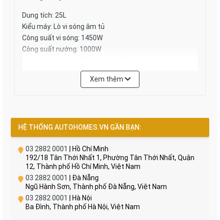
Dung tích: 25L
Kiểu máy: Lò vi sóng âm tủ
Công suất vi sóng: 1450W
Công suất nướng: 1000W
Kích thước ngoài: 595 x 401 x 388 mm (ngang x sâu x
cao)
Xem thêm
Kích thước khoang lò: 327 x 330 x 200 mm (ngang x sâu
x cao)
Đường kính bàn xoay: ɸ315 mm
Điện áp: 230V / 50Hz
HỆ THỐNG AUTOHOMES.VN GẦN BẠN:
Trọng lượng tịnh: 18.5 kg
Tiếp nối thành công của các sản phẩm gia dụng cao
03 2882 0001
| Hồ Chí Minh
192/18 Tân Thới Nhất 1, Phường Tân Thới Nhất, Quận
cấp, những nhà thiết kế đầy tài năng của Junger đã cho
12, Thành phố Hồ Chí Minh, Việt Nam
ra mắt
lò vi sóng Junger TK-90
với hình tượng không
03 2882 0001
| Đà Nẵng
quá cầu kỳ nhưng toát lên một sức hút vô cùng mãnh
Ngũ Hành Sơn, Thành phố Đà Nẵng, Việt Nam
liệt. TK-90 kết hợp hoàn hảo chức năng hâm nóng và
03 2882 0001
| Hà Nội
nướng bằng thanh gia nhiệt bổ sung giúp cuộc sống trở
Ba Đình, Thành phố Hà Nội, Việt Nam
nên tiện lợi và dễ dàng hơn bao giờ hết.