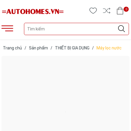
0
Trang chủ
/
Sản phẩm
/
THIẾT BỊ GIA DỤNG
/
Máy lọc nước