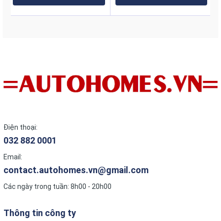
– Thời gian thay thế: 3-6 tháng/lần.
Màng thẩm thấu ngược R.O – DOW
– Cấu tạo: màng R.O là một tấm màng mỏng, làm bằng
vật liệu đặc biệt ( TFC – Thin Film Composite) được
cuộn lại. Trên màng có rất nhiều lỗ nhỏ có kích thước chỉ
0,5 nanomet ( to hơn chỉ vài ba phân tử nước).
Thời gian thay thế: 1 -2 năm/ lần
Lõi lọc Empire Carbon T33
Được cấu tạo từ than hoạt tính Ổn định lại vị ngọt mát
tự nhiên của nước, cân bằng pH.
– Thời gian thay thế: 6-12 tháng/ lần.
Điện thoại:
Lõi lọc Empire Mineral Stone (Đá khoáng)
032 882 0001
Bổ sung khoáng chất, chất điện giải có ích cần thiết cho
cơ thể con người. Nâng cao pH, giúp trung hòa axit dư
Email:
làm cơ thể khỏe hơn. Làm vị nước ngon hơn.
contact.autohomes.vn@gmail.com
– Tuổi thọ: 15 tháng (~ 10.900- 21.800 lít).
Lõi lọc Empire Far Infrared (Đá hồng ngoại)
Các ngày trong tuần: 8h00 - 20h00
Nguyên liệu: Bioceramic – Đá Hồng Ngoại Lõi chứa các
hạt bóng gốm có khả năng hấp thụ năng lượng nhiệt
Thông tin công ty
bên ngoài để phát ra các tia hồng ngoại xa. Dưới tác