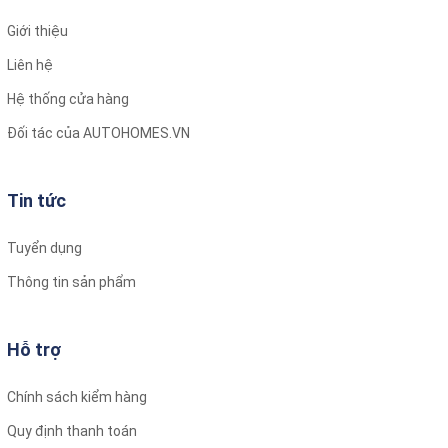
dụng của tia hồng ngoại xa, nước sẽ được hoạt hóa dễ
Giới thiệu
hấp thụ vào máu hơn.
Liên hệ
– Tuổi thọ: 18 – 24 tháng ( ~20.000 lít ).
Lõi lọc Empire Nano Silver
Hệ thống cửa hàng
– Được cấu tạo từ than hoạt tính tích hợp với vật liệu
Đối tác của AUTOHOMES.VN
nano bạc, lõi lọc Nano Silver giúp loại bỏ tuyệt đối những
độc tố như vi khuẩn, nấm có hại trong nước, đảm bảo
cho bạn và gia đình một nguồn nước tinh khiết và an
Tin tức
toàn nhất sức khỏe.
– Thời gian thay thế: 6-12 tháng/lần hoặc tùy thuộc vào
Tuyển dụng
nguồn nước đầu vào:
Đối với nguồn nước thường: Nước cấp đầu vào khoảng
Thông tin sản phẩm
10.900 lít – 21.800 lít.
Đối với nguồn nước nhiễm đá vôi: Nước cấp đầu vào
khoảng 12.400 lít – 24.800 lít.
Hỗ trợ
Lõi lọc Empire Alkaline
Nguyên liệu : Lõi lọc Empire Alkaline được sản xuất bằng
Chính sách kiểm hàng
nguyên liệu tự nhiên quý hiếm Ankaline.
Quy định thanh toán
Chức năng : Tăng chỉ số PH, tạo nước kiềm tính giúp