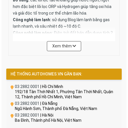
Bổ sung:
các lõi lọc tạo khoáng giúp nước ngon, ngọt
hơn đặc biệt lõi lọc ORP và Hydrogen giúp tăng oxi hóa
và giải độc tố trong cơ thể chậm lão hóa.
Công nghệ làm lạnh:
sử dụng Blog làm lạnh bằng gas
lạnh nhanh, và sâu nhiệt độ ~10 độ C.
Công nghệ làm nóng:
Điện trở đốt bán dẫn dung tích 2
lít nhiệt độ nóng ~ 90 độ C.
Điện áp:
220v/60hz
Xem thêm
Công suất máy lọc:
36w
Công suất làm nóng:
550w
Công suất làm lạnh:
80W
Máy lọc nước Empire nóng – lạnh -nguội model EPML –
HỆ THỐNG AUTOHOMES.VN GẦN BẠN:
066 được sản xuất theo theo tiêu chuẩn ISO 9001: 2015
và đạt chứng nhận an toàn QCVN 4:2009/BKHCN.
03 2882 0001
| Hồ Chí Minh
192/18 Tân Thới Nhất 1, Phường Tân Thới Nhất, Quận
Cấu tạo máy lọc nước EMPIRE
12, Thành phố Hồ Chí Minh, Việt Nam
03 2882 0001
| Đà Nẵng
Nóng – Nguội – Lạnh.
Ngũ Hành Sơn, Thành phố Đà Nẵng, Việt Nam
03 2882 0001
| Hà Nội
Máy lọc nước Nóng – Nguội – Lạnh được cấu tạo từ các
Ba Đình, Thành phố Hà Nội, Việt Nam
bộ phận như khung tủ, bộ phận điện, bộ phận các cấp