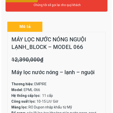
Chúng tôi sẽ gọi lại cho quý khách
Mô tả
MÁY LỌC NƯỚC NÓNG NGUỘI
LẠNH_BLOCK – MODEL 066
12,390,000
₫
Máy lọc nước nóng – lạnh – nguội
Thương hiệu:
EMPIRE
Model:
EPML-066
Hệ thống cấp lọc:
11 cấp
Công suất lọc:
10-15 Lít/ Giờ
Màng lọc:
RO Dupon nhập khẩu từ Mỹ