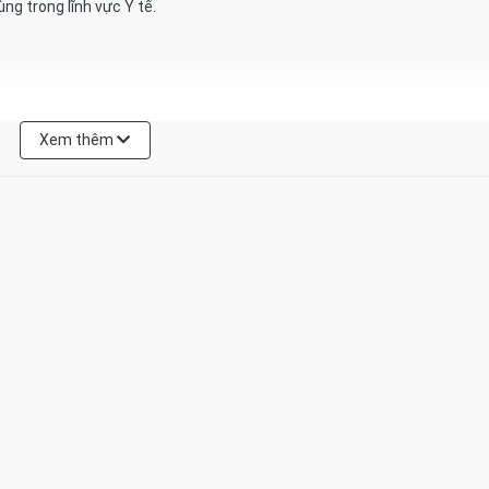
g trong lĩnh vực Y tế.
rời Era Sun
Xem thêm