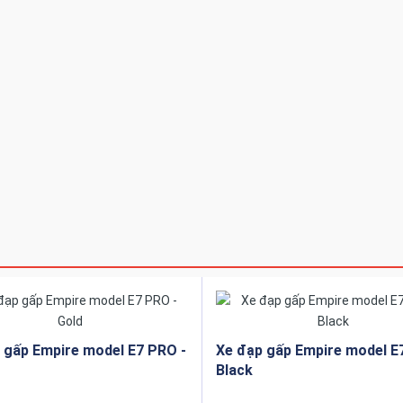
 từ những nguyên vật liệu tốt nhất, cho một sản phẩm có độ bền cao.
á chất vì vậy dòng sản phẩm Empire Era Sun sẽ chịu được những khu v
iễm mặn.
pire nghiên cứu trong nhiều năm, từ những vật liệu cao cấp đem đến 
hư thiết kế khuôn mẫu, đảm bảo độ an toàn tuyệt đối phù hợp với gia
 gấp Empire model E7 PRO -
Xe đạp gấp Empire model E
Black