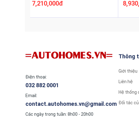
7,210,000đ
8,930
Xem thêm
Thông t
Giới thiệu
Điện thoại:
Liên hệ
032 882 0001
Hệ thống 
Email:
Nguyên lý hoạt động máy nước nóng năng lượng mặ
Đối tác 
contact.autohomes.vn@gmail.com
Các ngày trong tuần: 8h00 - 20h00
Hoạt động theo nguyên lý đối lưu nhiệt tự nhiên, 
chân không. Lớp phủ có độ trong suốt thấp chuyển 