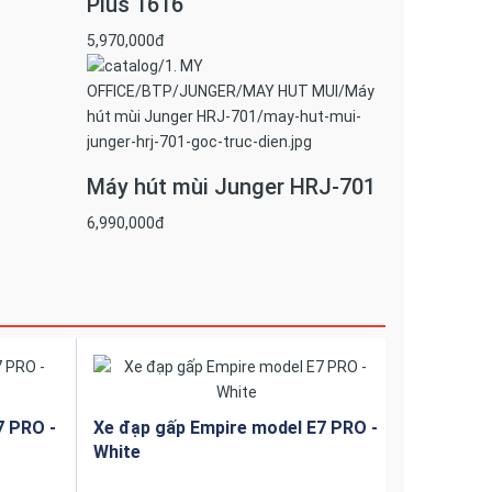
Plus 1616
5,970,000đ
Máy hút mùi Junger HRJ-701
 Inox
ực có
6,990,000đ
một
 đình
7 PRO -
Xe đạp gấp Empire model E7 PRO -
White