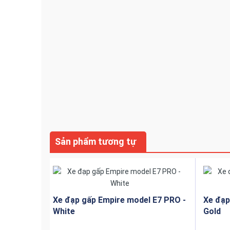
Cấu tạo máy nước nóng năng lượng mặt trời
Empire Era Sun là dòng sản phẩm cao cấp được làm
316 được dùng trong lĩnh vực Y tế và ngâm rửa ho
khí hậu khắc nghiệt và nguồn nước cứng, nước nh
Được thiết kế từ đội ngũ kỹ thuật xuất sắc của Em
sản phẩm hoàn toàn khác biệt về chất lượng cũng n
Sản phẩm tương tự
Việt.
Nguyên Lý Hoạt Động
Xe đạp gấp Empire model E7 PRO -
Xe đạp
White
Gold