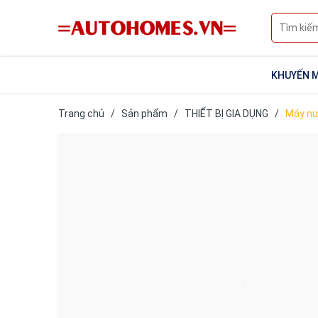
KHUYẾN M
Trang chủ
/
Sản phẩm
/
THIẾT BỊ GIA DỤNG
/
Máy n