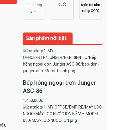
quốc
qua trung
toán tại nhà
gian
(ship COD)
Sản phẩm nổi bật
Bếp hồng ngoại đơn Junger
ASC-86
1,450,000đ
hất,