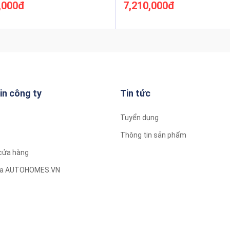
,000đ
7,210,000đ
Xem thêm
Xem thêm
in công ty
Tin tức
Tuyển dụng
Thông tin sản phẩm
cửa hàng
t trời
của AUTOHOMES.VN
tận dụng khả năng hấp thụ cao năng lượng mặt trời của các ống hấp nhi
bức xạ mặt trời thành nhiệt năng. Năng lượng mặt trời được hấp thụ t