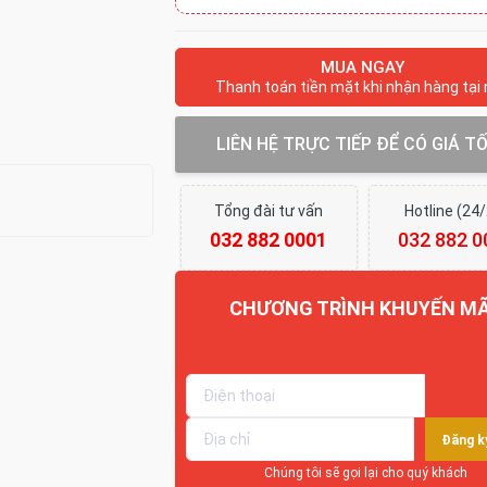
MUA NGAY
Thanh toán tiền mặt khi nhận hàng tại
LIÊN HỆ TRỰC TIẾP ĐỂ CÓ GIÁ T
Tổng đài tư vấn
Hotline (24
032 882 0001
032 882 0
CHƯƠNG TRÌNH KHUYẾN MÃ
Giảm tới 30%
Đăng k
Chúng tôi sẽ gọi lại cho quý khách