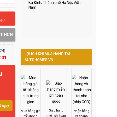
Ba Đình, Thành phố Hà Nội, Việt
Nam
 nhà
ỐT HƠN
/24)
LỢI ÍCH KHI MUA HÀNG TẠI
001
AUTOHOMES.VN
I
ý ngay
Giao hàng
Mua hàng giá
Nhận hàng
miễn phí toàn
tốt không
và thanh