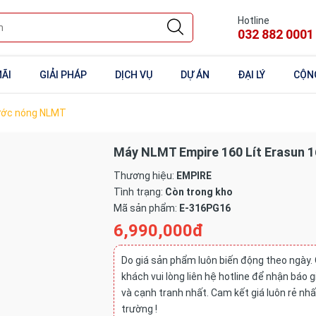
Hotline
032 882 0001
ÃI
GIẢI PHÁP
DỊCH VỤ
DỰ ÁN
ĐẠI LÝ
CỘNG
ước nóng NLMT
Máy NLMT Empire 160 Lít Erasun 
Thương hiệu:
EMPIRE
Tình trạng:
Còn trong kho
Mã sản phẩm:
E-316PG16
6,990,000đ
Do giá sản phẩm luôn biến động theo ngày.
khách vui lòng liên hệ hotline để nhận báo 
và cạnh tranh nhất. Cam kết giá luôn rẻ nhấ
trường !