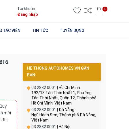
Tài khoản
0
Đăng nhập
 TÁC VIÊN
TIN TỨC
TUYỂN DỤNG
1616
HỆ THỐNG AUTOHOMES.VN GẦN
BẠN:
03 2882 0001
| Hồ Chí Minh
192/18 Tân Thới Nhất 1, Phường
Tân Thới Nhất, Quận 12, Thành phố
Hồ Chí Minh, Việt Nam
 Quý
03 2882 0001
| Đà Nẵng
giá mới
Ngũ Hành Sơn, Thành phố Đà Nẵng,
t thị
Việt Nam
03 2882 0001
| Hà Nội