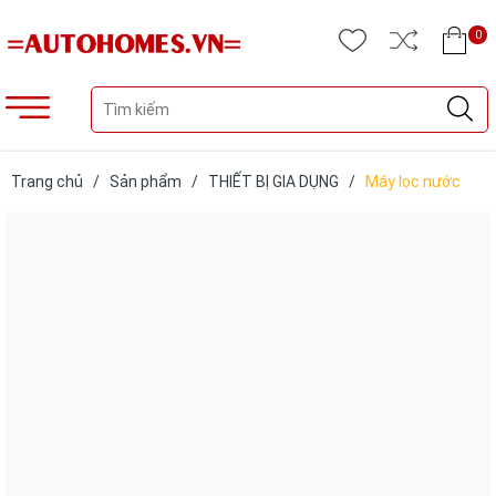
0
Trang chủ
/
Sản phẩm
/
THIẾT BỊ GIA DỤNG
/
Máy lọc nước