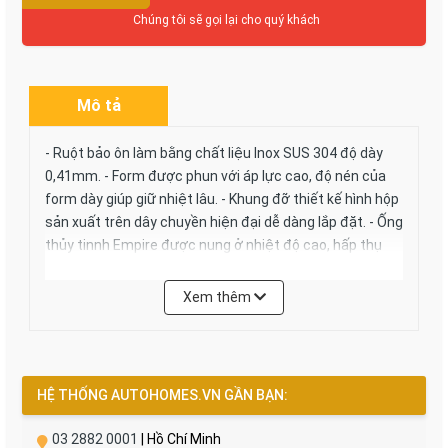
Chúng tôi sẽ gọi lại cho quý khách
Mô tả
- Ruột bảo ôn làm bằng chất liệu Inox SUS 304 độ dày
0,41mm. - Form được phun với áp lực cao, độ nén của
form dày giúp giữ nhiệt lâu. - Khung đỡ thiết kế hình hộp
sản xuất trên dây chuyền hiện đại dễ dàng lắp đặt. - Ống
thủy tinnh Empire được nung ở nhiệt độ cao, hấp thụ
nhiệt nhanh.
Xem thêm
HỆ THỐNG AUTOHOMES.VN GẦN BẠN:
03 2882 0001
| Hồ Chí Minh