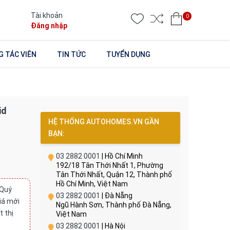
Tài khoản
0
Đăng nhập
 TÁC VIÊN
TIN TỨC
TUYỂN DỤNG
id
HỆ THỐNG AUTOHOMES.VN GẦN
BẠN:
03 2882 0001
| Hồ Chí Minh
192/18 Tân Thới Nhất 1, Phường
Tân Thới Nhất, Quận 12, Thành phố
Hồ Chí Minh, Việt Nam
 Quý
03 2882 0001
| Đà Nẵng
giá mới
Ngũ Hành Sơn, Thành phố Đà Nẵng,
t thị
Việt Nam
03 2882 0001
| Hà Nội