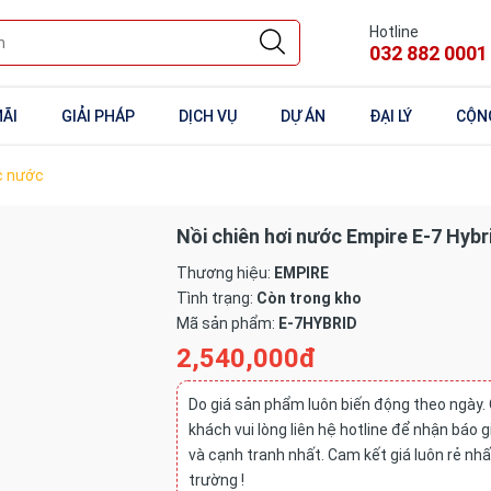
Hotline
032 882 0001
ÃI
GIẢI PHÁP
DỊCH VỤ
DỰ ÁN
ĐẠI LÝ
CỘNG
c nước
Nồi chiên hơi nước Empire E-7 Hybr
Thương hiệu:
EMPIRE
Tình trạng:
Còn trong kho
Mã sản phẩm:
E-7HYBRID
2,540,000đ
Do giá sản phẩm luôn biến động theo ngày.
khách vui lòng liên hệ hotline để nhận báo 
và cạnh tranh nhất. Cam kết giá luôn rẻ nhấ
trường !