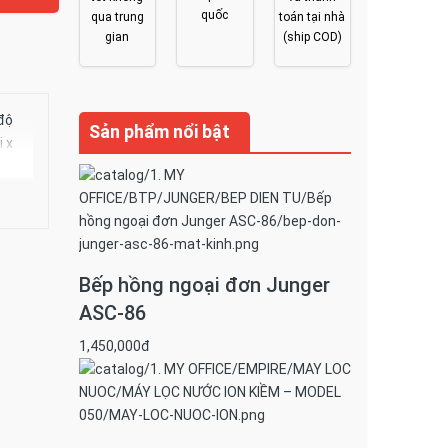
quốc
qua trung
toán tại nhà
gian
(ship COD)
độ
Sản phẩm nổi bật
i x
Bếp hồng ngoại đơn Junger
ASC-86
1,450,000đ