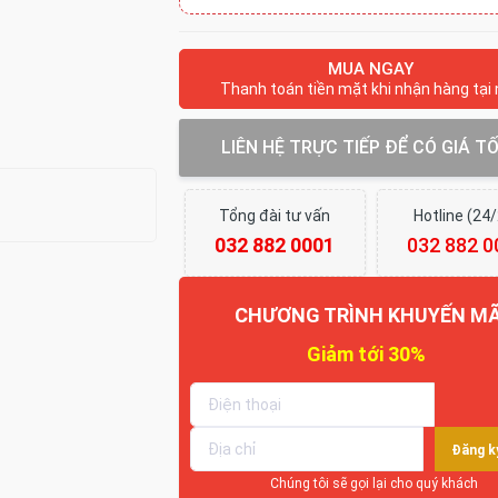
MUA NGAY
Thanh toán tiền mặt khi nhận hàng tại
LIÊN HỆ TRỰC TIẾP ĐỂ CÓ GIÁ T
Tổng đài tư vấn
Hotline (24
032 882 0001
032 882 0
CHƯƠNG TRÌNH KHUYẾN MÃ
Giảm tới 30%
Đăng k
Chúng tôi sẽ gọi lại cho quý khách