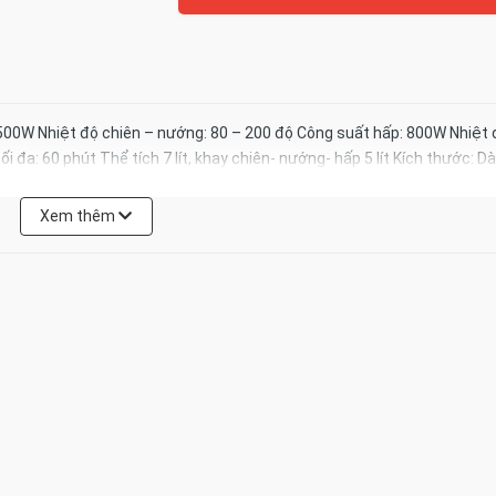
500W Nhiệt độ chiên – nướng: 80 – 200 độ Công suất hấp: 800W Nhiệt 
 đa: 60 phút Thể tích 7 lít, khay chiên- nướng- hấp 5 lít Kích thước: Dà
Xem thêm