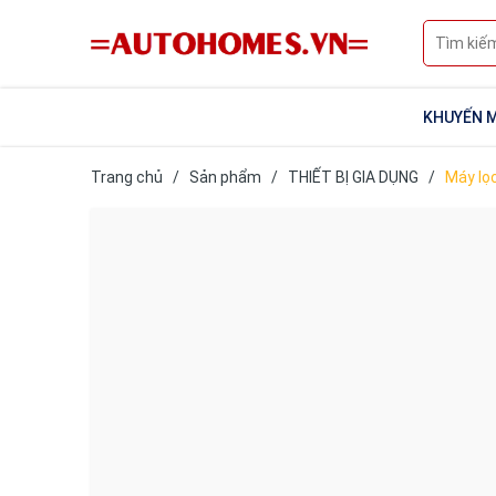
KHUYẾN M
Trang chủ
/
Sản phẩm
/
THIẾT BỊ GIA DỤNG
/
Máy lọ