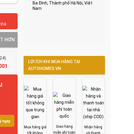
Ba Đình, Thành phố Hà Nội, Việt
Nam
 nhà
ỐT HƠN
/24)
LỢI ÍCH KHI MUA HÀNG TẠI
001
AUTOHOMES.VN
I
ý ngay
Giao hàng
Mua hàng giá
Nhận hàng
miễn phí toàn
tốt không
và thanh