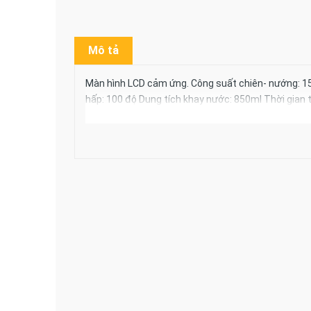
Mô tả
Màn hình LCD cảm ứng. Công suất chiên- nướng: 1
hấp: 100 độ Dung tích khay nước: 850ml Thời gian tối
Rộng x Cao = 37 x 24 x 35 Cm Bảo hành 12 tháng